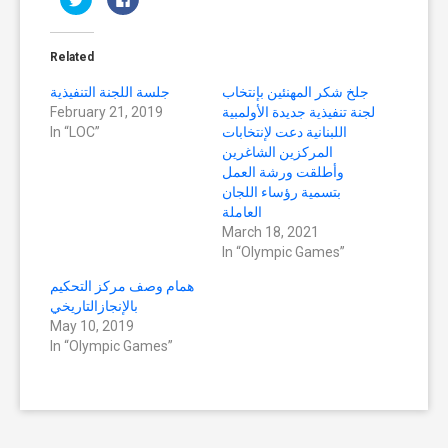
to
to
share
share
on
on
Twitter
Facebook
(Opens
(Opens
Related
in
in
new
new
window)
window)
جلخ شكر المهنئين بإنتخاب
جلسة اللجنة التنفيذية
لجنة تنفيذية جديدة الأولمبية
February 21, 2019
اللبنانية دعت لإنتخابات
In “LOC”
المركزين الشاغرين
وأطلقت ورشة العمل
بتسمية رؤساء اللجان
العاملة
March 18, 2021
In “Olympic Games”
همام وصف مركز التحكيم
بالإنجازالتاريخي
May 10, 2019
In “Olympic Games”