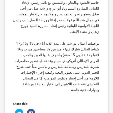
جاسم قانصوه وبالتعاون والتنسيق مع نائب رئيس الإتحاد
اللبناني للمبارزة السيد زياد أبو عراج ورشة عمل من أجل
صقل وتطوير قدرات المدربين وتمكينهم من إختيار المواهب
في مجال هذه اللعبة وقد حضر إفتتاح ورشة العمل نائب رئيس
اللجنة الأولمبية اللبنانية رئيس إتحاد المبارزة السيد جورج
زيدان وأعضاء الإتحاد .
تواصلت أعمال الورشة على مدى ثلاثة أيام في 15 و16 و17
شباط الحالي شارك فيها 7 مدربين و8 مساعدي مدرب و36
لاعباً ولاعبة (دون 15 سنة) وأشرف عليها الخبير والمدرب
الدولي الإيطالي أنريكو دي سيالو وقد تخللها تقديم محاضرات
نظرية للمدربين وعملانية للمدربين واللاعبين معاً حيث شرح
الخبير الدولي سبل تطوير اللعبة وكيفية إجراء الإختبارات
اللازمة من أجل إختيار وتطوير المواهب أمّا في المجال
التطبيقي فقد خضع اللاعبين إلى إختبارات لياقة ورشاقة
ومهارات فنية خاصة .
Share this:
Click
Click