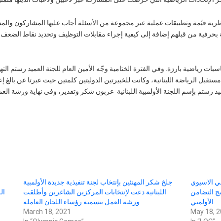
ية قيّمة وتطبيقات عملية عبر مجموعة من الأسئلة أجاب عليها المشاركون وا
ة بحرفية من قبلهم إضافة إلى كيفية إجراء مقابلات التوظيف وتحديد نقاط الضعف وا
ت رياضية بارزة. وفي الفترة الختامية وجّه الأمين العام للجنة العميد رستم الت
تقبل الرياضة اللبنانية، وكانت للخبيرتين الدوليتين كلمتين حيث عبرتا عن بالغ 
رستم بإسم اللجنة الأولمبية اللبنانية عربون شكر وتقدير، وفي نهاية ورشة العم
ي الاسيوي
جلخ شكر المهنئين بإنتخاب لجنة تنفيذية جديدة الأولمبية
مج التضامن
اللبنانية دعت لإنتخابات المركزين الشاغرين وأطلقت
الأولمبي
ورشة العمل بتسمية رؤساء اللجان العاملة
March 18, 2021
May 18, 