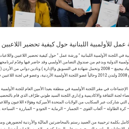
مل للأولمبية اللبنانية حول كيفية تحضير اللاعبين و
ديمية في اللجنة الأولمبية اللبنانية ” ورشة عمل ” حول كيفية تحضير اللاعبين واللاعب
لمبية الدولية وبدعم من صندوق التضامن الأولمبي وقد حاضر فيها وقدّم لبرنامجها ا
إجتماعات في مقر اللجنة الأولمبية في منطقة بعبدا الأمين العام للجنة الأولمبي
واعضاء لجنة الثقافة والاكاديمية و إداري اللجنة السيد طوني طرّاف الذي قام با
رة الطاولة – ألعاب القوى – الجمباز – الرماية – الجودو – المبارزة – السباحة .
 بكلمة ترحيبية من العميد رستم بالمحاضرتين الماليّة والأردنية لحضورهن ومشا
الإتحادات الرياضية التي حرصت على المشاركة عبر لاعبين ولاعبات أنديتها متمنياً