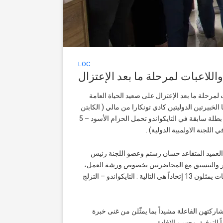
LOC
اللاعبات لمرحلة ما بعد الإعتزال
ات لمرحلة ما بعد الإعتزال على صعيد الحياة العامة
لخبيرتين الدوليتين كادي تونكارا من مالي ( الكابتن
المساعد السابقة لمنتخب مالي لكرة السلة في أولمبياد بيجينغ – 2008 وتحمل شهادة في التسويق والإدارة ) ونادين دواني من الأردن ( بطلة سابقة في التايكواندو تحمل الحزام الأسود – 5
ة العميد المتقاعد حسان رستم وعضو اللجنة رئيس
لتحضير والتنسيق مع المحاضرتين بخصوص ورشة العمل،
إلى 28 لاعباً ولاعبة إضافة للاعبة القوى عزيزة سبيتي التي شاركت عبر السكايب من الولايات المتحدة الأميركية وهؤلاء اللاعبون واللاعبات يمثلون 13 إتحاداً هي التالية : التايكواندو – التزلج
ركتهن الفاعلة مشيداً بما يمثّلن من غنى خبرة
 التوفيق وحسن الإفادة .