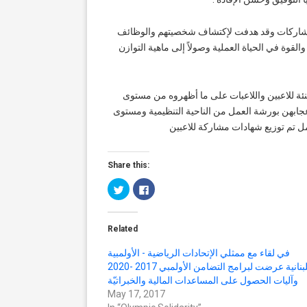
لمشاركات وقد هدفت لإكتشاف شخصيتهم والوظائف
لقوة في الحياة العملية وصولاً إلى ماهية التوازن
هنئة للاعبين واللاعبات على ما أظهروه من مستوى
إعجابهن بورشة العمل من الناحية التنظيمية ومستوى
ل تم توزيع شهادات مشاركة للاعبين
Share this:
Click
Click
to
to
share
share
on
on
Twitter
Facebook
(Opens
(Opens
Related
in
in
new
new
window)
window)
في لقاء مع ممثلي الإتحادات الرياضية - الأولمبية
اللبنانية عرضت لبرامج التضامن الأولمبي 2017 -2020
وآليات الحصول على المساعدات المالية والخبراتيّة
May 17, 2017