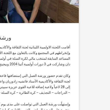
ورشة ع
أقامت اللجنة الاولمبية اللبنانية لجنة الثقافة والأكا
وإنخراطهم في المجتمع وكانت بالتعاون مع اللجنة الأو
دان وشاركت في 3 دورات أولمبية أثينا 2004 وبيجينغ 2008 ولندن 2012 وحالياً عضو اللجنة الأولمبية الأردنية، وعضو في لجنة اللاعبين في اللجنة الاولمبية الدولية) .
وكان تقدم حضور ورشة العمل التي إستضافتها قاعة ال
لجنة الثقافة والأكاديمية الأستاذ فاتشيه زادوريان 
– الدراجات – التجذيف – كرة الطائرة – كرة السلة – ك
وإستهلّت ورشة العمل التي تواصلت على مدى يوم كامل
وتجربة على الصعيد الرياضي الفني والإداري كما شكر 