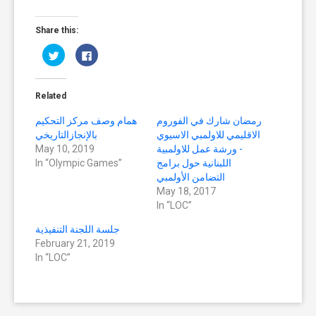
Share this:
Click
Click
to
to
share
share
on
on
Twitter
Facebook
(Opens
(Opens
Related
in
in
new
new
window)
window)
رمضان شارك في الفوروم
همام وصف مركز التحكيم
الاقليمي للاولمبي الاسيوي
بالإنجازالتاريخي
- ورشة عمل للاولمبية
May 10, 2019
اللبنانية حول برامج
In “Olympic Games”
التضامن الأولمبي
May 18, 2017
In “LOC”
جلسة اللجنة التنفيذية
February 21, 2019
In “LOC”