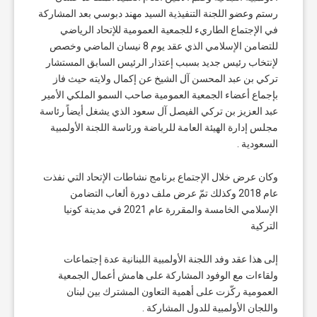
رستم وعضو اللجنة التنفيذية السيد مهند دبوسي بعد المشاركة
في الإجتماع الطاريء للجمعية العمومية للإتحاد الرياضي
للتضامن الإسلامي الذي عقد يوم 8 نيسان الماضي وخصص
لإنتخاب رئيس جديد بسبب إعتذار الرئيس السابق المستشار
تركي بن عبد المحسن آل الشيخ عن إكمال ولايته حيث فاز
بإجماع أعضاء الجمعية العمومية صاحب السمو الملكي الأمير
عبد العزيز بن تركي الفيصل آل سعود الذي يشغل أيضاً رئاسة
مجلس إدارة الهيئة العامة للرياضة ورئاسة اللجنة الأولمبية
السعودية .
وكان عرض خلال الإجتماع برنامج نشاطات الإتحاد التي نفذت
عام 2018 وكذلك تمّ عرض ملف دورة ألعاب التضامن
الإسلامي الخامسة والمقررة عام 2021 في مدينة كونيا
التركية
إلى هذا عقد وفد اللجنة الأولمبية اللبنانية عدة إجتماعات
ولقاءات مع الوفود المشاركة على هامش أعمال الجمعية
العمومية ركّزت على أهمية التعاون المشترك بين لبنان
واللجان الأولمبية للدول المشاركة .