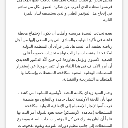
محيي الدين ثم ألقيت كلمات بالمناسبة تعاقب عليها المحامي
فرنسوا سعادة الذي أعرب عن شكره العميق لكل من ساهم
في إنجاح هذا المؤتمر الطبي والذي يستضيفه لبنان للمرة
الثانية.
بعده تحدثت السيدة مرسييه وأملت أن يكون الإجتماع محطة
فاعلة في تأكيد الثوابت والمبادي التي يتم السعي إليها من أجل
رياضة نظيفة. أما السيد هاياشي فرأى أن المنظمة الدولية
لمكافحة المنشطات ما زالت تواجه تحديات خصوصاً على
الصعيد الآسيوي ويؤمل تجاوزها. في حين أكّد الدكتور الحديدي
أن أبرز الأهداف في هذا اللقاء هو أن تثمر جهودنا عن إستقرار
المنظمات الوطنية المعنية بمكافحة المنشطات وإستكمالها
للمتطلبات التشريعية والتنفيذية.
وختم السيد زيدان بكلمة اللجنة الأولمبية اللبنانية التي كشف
فيها بأن اللجنة الأولمبية تعمل جاهدة وبالتعاون مع منظمة
غرب آسيا لإنجاز الإنضمام إلى الإتفاقية الدولية لمكافحة
المنشطات (معاهدة الأونيسكو) حيث يعود للدولة أمر البت بها
علماً أن لبنان يشارك في كل المؤتمرات ذات الصلة بموضوع
المنشطات إلى جانب تنظيم دورات للتوعية وتقوم بفحوصات