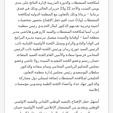
لمكافحة المنشطات والدورة التدريبية لإدارة النتائج على مدى
يومي السبت والأحد 22 و23 حزيران الحالي وذلك في فندق
برنتانيا – برمانا وذلك بالتعاون مع المنظمة الدولية لمكافحة
المنشطات (وادا) حيث اقيم حفل الإفتتاح بحضور شخصيات
أجنبية وعربية تقدمهم الدكتور كمال الحديدي رئيس منظمة
غرب آسيا لمكافحة المنشطات والسيد كازو هيرو هاياشي مدير
منطقة آسيا – أوقيانيا والسيدة ميشيل مرسييه مديرة البرامج
في الوادا والنادو والرادو وممثل اللجنة الأولمبية اللبنانية نائب
الرئيس السيد جورج زيدان ورئيس اللجنة الطبية نائب الرئيس
المحامي فرنسوا سعادة والأمين العام للجنة العميد المتقاعد
حسان رستم وعضو اللجنة التنفيذية السيدة رولا عاصي وعضو
مجلس التحكيم الرياضي المحامي وسام سعادة والدكتور
سلطان البوسعيدي رئيس مجلس إدارة منظمة التعاون
الخليجي لمكافحة المنشطات إضافة لممثلي دول مشاركة
والدكتور جهاد حداد وأعضاء اللجنة الطبية ومندوبي مؤسسات
إعلامية.
أستهل حفل الإفتتاح بالنشيد الوطني اللبناني والنشيد الاولمبي
الوطني وبتقديم من المستشار الإعلامي للجنة الأولمبية حسان