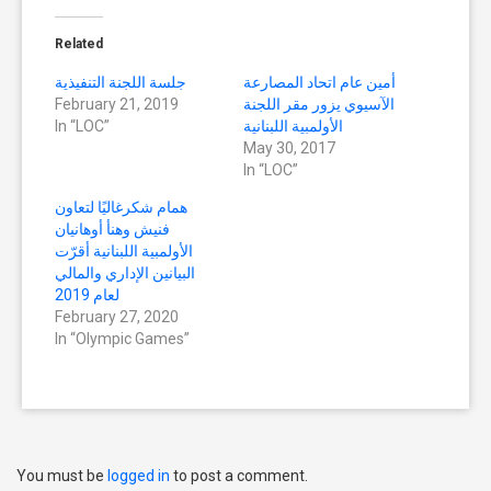
share
share
on
on
Twitter
Facebook
(Opens
(Opens
Related
in
in
new
new
window)
window)
أمين عام اتحاد المصارعة
جلسة اللجنة التنفيذية
الآسيوي يزور مقر اللجنة
February 21, 2019
الأولمبية اللبنانية
In “LOC”
May 30, 2017
In “LOC”
همام شكرغاليًا لتعاون
فنيش وهنأ أوهانيان
الأولمبية اللبنانية أقرّت
البيانين الإداري والمالي
لعام 2019
February 27, 2020
In “Olympic Games”
You must be
logged in
to post a comment.