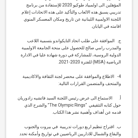
المؤهلين الى اولمبياد طوكيو 2020 للإستفادة من برنامج
تدريبي يسبق هذه الالعاب والتأكيد على هذه الاتحادات إعلام
اللجنة الاولمبية اللبنانية عن تاريخ ومكان المعسكر المنوي
اقامته في اليابان.
ج. الموافقة على طلب اتحاد التايكواندو بتسمية اللاعب
والمدرب رامي صالح للحصول على منحة الجامعة الاولمبية
الدولية الروسية، للمشاركة في دورة شهادة عليا في الادارة
الرياضية (MSA) للفترة 2020-2021.
4- الاطلاع والموافقة على محضر لجنة الثقافة والاكاديمية
والمتحف والمتضمن القرارات التالية:
أ. الاستماع الى عرض رئيس اللجنة السيد فاتشيه زادوريان
حول كتابه التثقيفي “The Olympic Rings” والشرح الذي
قدمه عن أهداف وأهمية نشر هذا الكتاب.
ب. اقتراح تنظيم اربع دورات تدريبية في بيروت والجنوب
والبقاع والشمال للاداريين الرياضيين في تواريخ وأمكنة تحدد