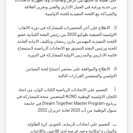
على أهمية ما تخللها من عرض ونقاشات وما أظهرته الاتحادات
من جدية ورغبة في العمل الاداري والفني وتعزيز العلاقة
والشراكة مع اللجنة التنفيذية للجنة الاولمبية.
2- الاطلاع على آخر التحضيرات للمشاركة في دورة الالعاب
الاولمبية الصيفية طوكيو 2020 من رئيس البعثة اللبنانية عضو
اللجنة التنفيذية المهندس مازن رمضان وتكليف الامانة العامة
للجنة ورئيس البعثة التنسيق مع الاتحادات الرياضية لاستيضاح
قائمة الاداريين والمدربين الاولية للمشاركة في الدورة.
3- الاطلاع والموافقة على محضر اجتماع لجنة التضامن
الاولمبي والمتضمن القرارات التالية:
‌ أ. التعميم على الاتحادات الرياضية الكتاب الوارد من اتحاد
اللجان الاولمبية الوطنية ACNO المتضمن منحة للمشاركة في
برنامج Dream Together Master Program في جامعة
سيول الوطنية من آب 2020 لغاية حزيران 2022.
ب. التعميم على اتحادات الرماية، الجودو، كرة الطاولة
والمبارزة امكانية وجود فرصة لدى اللاعبين واللاعبات