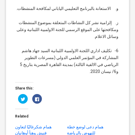
و. الاستعانة بالبرنامج التعليمي الياباني لمكافحة المنشطات.
ز. إلزامية نشر كل النشاطات المتعلقة بموضوع المنشطات
ومكافحتها على الموقع الرسمي للجنة الاولمبية اللبنانية وعلى
وسائل الاعلام.
6- تكليف اداري اللجنة الاولمبية اللبنانية السيد جهاد هاشم
المشاركة في المؤتمر العلمي الدولي (مسرعات التطوير
الرياضي في الالفية الثالثة) بمدينة القاهرة المصرية بتاريخ 5
و6/ نيسان 2020.
Share this:
Click
Click
to
to
share
share
on
on
Twitter
Facebook
(Opens
(Opens
Related
in
in
new
new
window)
window)
همام دعى لوضع خطة
همام شكرغاليًا لتعاون
للنهوض بالرياضة
فنيش وهنأ أوهانيان