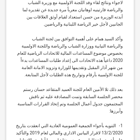
لاجواء ونتائج لقاء وفد اللجنة الاولمبية مع وزيرة الشباب
والرياضة فارتينيه اوهانيان معرباً مرة جديدة عن تقديره لما
أبدته الوزيرة من حسن استعداد لقيام أوثق العلاقات بين
الجانبين لأجل خير الرياضة اللبنانية والرياضين.
وأكد السيد همام على أهمية التوافق بين لجنة الشباب
والرياضة النيابية ووزارة الشباب والرياضة واللجنة الاولمبية
بخصوص موضوع المساعدات المالية للاتحادات الرياضية للعام
2020 داعياً هذه الاتحادات الى إعداد طلبات المساعدات بدءاً
من شهر آذار المقبل وتقديمها للوزارة وتزويد الامانة العامة
للجنة الاولمبية بأرقام وتواريخ هذه الطلبات لأجل المتابعة.
بعد ذلك تلا الأمين العام للجنة العميد المتقاعد حسان رستم
محضر الجلسة السابقة وتمت المصادقة عليه ثم ناقش
المجتمعون جدول أعمال الجلسة وتم إتخاذ القرارات المناسبة
وأبرزها:
1- التنويه بأجواء الجمعية العمومية العادية التي انعقدت بتاريخ
13/2/2020 لاقرار البيانين الاداري والمالي لعام 2019 والتأكيد