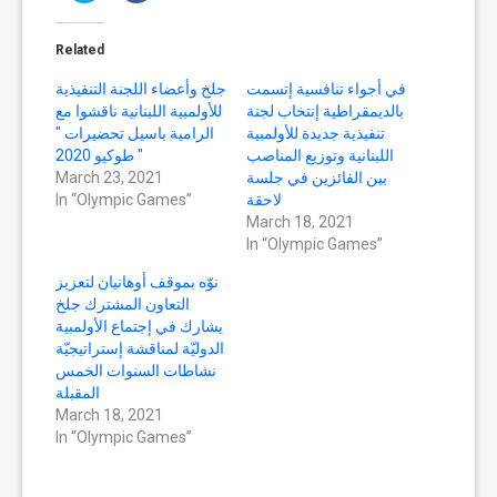
share
share
on
on
Twitter
Facebook
(Opens
(Opens
Related
in
in
new
new
window)
window)
في أجواء تنافسية إتسمت
جلخ وأعضاء اللجنة التنفيذية
بالديمقراطية إنتخاب لجنة
للأولمبية اللبنانية ناقشوا مع
تنفيذية جديدة للأولمبية
الرامية باسيل تحضيرات "
اللبنانية وتوزيع المناصب
طوكيو 2020 "
بين الفائزين في جلسة
March 23, 2021
لاحقة
In “Olympic Games”
March 18, 2021
In “Olympic Games”
نوّه بموقف أوهانيان لتعزيز
التعاون المشترك جلخ
يشارك في إجتماع الأولمبية
الدوليّة لمناقشة إستراتيجيّة
نشاطات السنوات الخمس
المقبلة
March 18, 2021
In “Olympic Games”