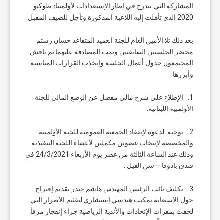
المشاركة التي تندرج في إطار الإستعدادات لأولمبياد طوكيو
2020 الذي تأهلت إليه اللاعبة المذكورة وتأجل للصيف المقبل .
بعد ذلك تلا الأمين العام للجنة العميد المتقاعد حسان رستم
محضر الجلستين السابقتين وتمت المصادقة عليهما ثم ناقش
المجتمعون جدول أعمال الجلسة وإتخذت القرارات المناسبة
وأبرزها:
1. الإطلاع على شرح مالي مفصل عن الوضع المالي للجنة
الأولمبية اللبنانية.
2. توجيه الدعوة لإنعقاد الجمعية العمومية للجنة الأولمبية
والمخصصة لإنتخاب عضوين مكملين لأعضاء اللجنة التنفيذية
وذلك عند الساعة الثالثة من عصر يوم الأربعاء 24/3/2021 في
فندق بادوفا – سن الفيل .
3. تكليف نائب الرئيس المهندس هاشم حيدر تقديم إقتراح
حول الإستعانة بمكتب هندسي إستشاري لتقيّيم الأضرار التي
لحقت بمقرات الإتحادات والأندية الرياضية جراء إنفجار مرفأ