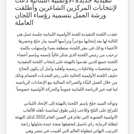
تنفيذية جديدة الأولمبية اللبنانية دعت
لإنتخابات المركزين الشاغرين وأطلقت
ورشة العمل بتسمية رؤساء اللجان
العاملة
عقدت اللجنة التنفيذية للجنة الأولمبية اللبنانية جلسة عمل هي
الثالثة لها بعد إنتخابها مؤخراً وترأسها السيد بيار جلخ وحضرها
الأعضاء وذلك في مقر اللجنة بمنطقة بعبدا وإستهلت بكلمة
ترحيب من رئيس اللجنة الذي شكر غالياً بإسمه وبإسم أعضاء
اللجنة جميع الذين تقدموا بالتهنئة على إنتخاب اللجنة التنفيذية
من شخصيات وفاعليات رسمية وأهلية وأمل أن يكون النجاح
حليف اللجنة الأولمبية الحالية على رغم التحديات الجسام وذلك
من خلال العمل البنّاء والشراكة المثالية مع الإتحادات الرياضية
لما فيه خير الرياضة اللبنانية عموماً والحركة الأولمبية خصوصاً.
وتوجّه السيد جلخ بإسم اللجنة بالتهنئة إلى الإتحاد اللبناني
للتزلج على الثلج وللاعب إيلي طوق لمناسبة تأهله للألعاب
الاولمبية الشتوية التي تقام في الصين العام 2022 كذلك التهنئة
لبطلة الرماية راي باسيل لتحقيقها نتيجة جيدة بحلولها رابعة
الترتيب النهائي لبطولة العالم التي أقيمت في مصر وهي