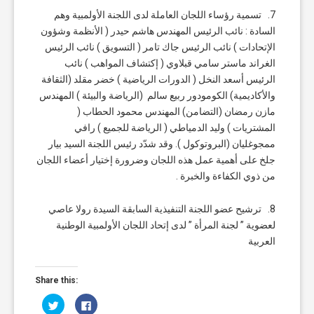
7. تسمية رؤساء اللجان العاملة لدى اللجنة الأولمبية وهم
السادة : نائب الرئيس المهندس هاشم حيدر ( الأنظمة وشؤون
الإتحادات ) نائب الرئيس جاك تامر ( التسويق ) نائب الرئيس
الغراند ماستر سامي قبلاوي ( إكتشاف المواهب ) نائب
الرئيس أسعد النخل ( الدورات الرياضية ) خضر مقلد (الثقافة
والأكاديمية) الكومودور ربيع سالم (الرياضة والبيئة ) المهندس
مازن رمضان (التضامن) المهندس محمود الحطاب (
المشتريات ) وليد الدمياطي ( الرياضة للجميع ) رافي
ممجوغليان (البروتوكول ). وقد شدّد رئيس اللجنة السيد بيار
جلخ على أهمية عمل هذه اللجان وضرورة إختيار أعضاء اللجان
من ذوي الكفاءة والخبرة .
8. ترشيح عضو اللجنة التنفيذية السابقة السيدة رولا عاصي
لعضوية ” لجنة المرأة ” لدى إتحاد اللجان الأولمبية الوطنية
العربية
Share this:
Click
Click
to
to