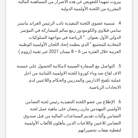
بيروت تمهيداً للتعويض عن هذه الأضرار من المساهمة المالية
المقررة من اللجنة الأولمبية الدولية.
4. تسمية عضوي اللجنة التنفيذية نائب الرئيس الغراند ماستر
سامي قبلاوي والكومودور ربيع سالم للمشاركة في المؤتمر
الدولي الأول بعنوان : ” الرياضة في مواجهة السلوكيات
المعادية للمجتمع ” الذي ينظمه إتحاد اللجان الأولمبية الوطنية
العربية خلال الفترة من 6 – 8 نيسان 2021 عبر تقنية (زووم ).
5. التواصل مع السفارة الصينية لامكانية الحصول على خمسة
الاف لقاح ضد وباء كورونا للجنة الاولمبية اللبنانية من اجل
عملية تلقيح الاداريين والمدربين والحكام واللاعبين لدى
الاتحادات الرياضية.
6. الإطلاع من عضو اللجنة التنفيذية رئيس لجنة التضامن
الأولمبي المهندس مازن رمضان على ماهية عمل لجنة
التضامن وآليات تقديم المساعدات المالية من قبل صندوق
التضامن للاعبين واللاعبات الذين يتأهلون للألعاب الأولمبية
لتغطية نفقات تحضيراتهم .