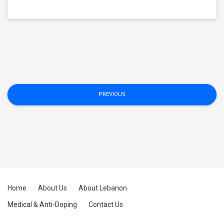
Posts
PREVIOUS
NE
navigation
Home
About Us
About Lebanon
Medical & Anti-Doping
Contact Us