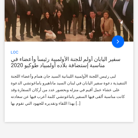
LOC
سفير اليابان أولم للجنة الأولمبية رئيساً وأعضاء في
مناسبة إستضافة بلاده أولمبياد طوكيو 2020
لبى رئيس اللجنة الأولمبية اللبنانية السيد جان همام وأعضاء اللجنة
التنفيذية دعوة سفير اليابان في لبنان السيد ماتاهيرو ياماغوتشي الدعوة
على عشاء عمل أقيم في منزله وبحضور عدد من أركان السفارة وقد
كانت مناسبة ألقى فيها السفير ياماغوتشي كلمة أعرب فيها عن سعادته
بهذا اللقاء وتقديره للجهود التي تقوم بها […]