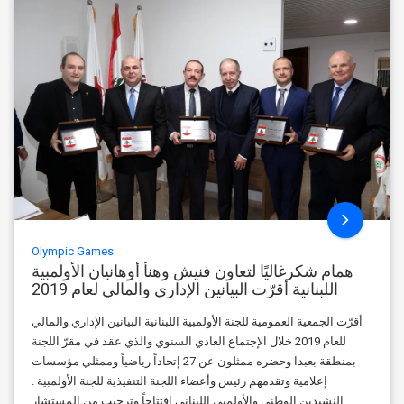
Olympic Games
همام شكرغاليًا لتعاون فنيش وهنأ أوهانيان الأولمبية
اللبنانية أقرّت البيانين الإداري والمالي لعام 2019
أقرّت الجمعية العمومية للجنة الأولمبية اللبنانية البيانين الإداري والمالي
للعام 2019 خلال الإجتماع العادي السنوي والذي عقد في مقرّ اللجنة
بمنطقة بعبدا وحضره ممثلون عن 27 إتحاداً رياضياً وممثلي مؤسسات
إعلامية وتقدمهم رئيس وأعضاء اللجنة التنفيذية للجنة الأولمبية .
النشيدين الوطني والأولمبي اللبناني إفتتاحاً وترحيب من المستشار