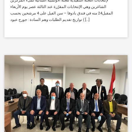
لإنتخابات اللجنة التنفيذية للجنة الأولمبية اللبنانية لملء المركزين
الشاغرين وهي الإنتخابات المقرّرة عند الثالثة عصر يوم الأربعاء
المقبل24 منه في فندق بادوفا – سن الفيل على 4 مرشحين بحسب
تواريخ تقديم الطلبات وهم السادة : جورج عبود ( […]